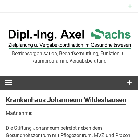
Zum
Inhalt
springen
Betriebsorganisation, Bedarfsermittlung, Funktion- u.
Zielplanu
Raumprogramm, Vergabeberatung
Vergabekoor
im
Krankenhaus Johanneum Wildeshausen
Gesundheit
Maßnahme:
Die Stiftung Johanneum betreibt neben dem
Gesundheitszentrum mit Pflegezentrum, MVZ und Praxen