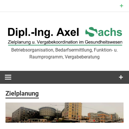
Zum
Inhalt
springen
Betriebsorganisation, Bedarfsermittlung, Funktion- u.
Zielplanu
Raumprogramm, Vergabeberatung
Vergabekoor
im
Zielplanung
Gesundheit