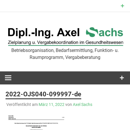
Zum
Inhalt
springen
Betriebsorganisation, Bedarfsermittlung, Funktion- u.
Zielplanu
Raumprogramm, Vergabeberatung
Vergabekoor
im
2022-OJS040-099997-de
Gesundheit
Veröffentlicht am
März 11, 2022
von
Axel Sachs