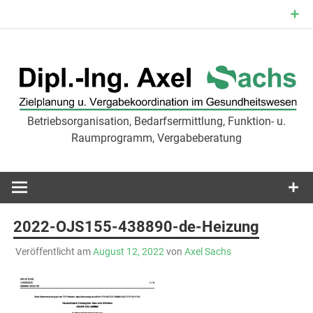
Zum
Inhalt
springen
Betriebsorganisation, Bedarfsermittlung, Funktion- u.
Zielplanu
Raumprogramm, Vergabeberatung
Vergabekoor
im
2022-OJS155-438890-de-Heizung
Gesundheit
Veröffentlicht am
August 12, 2022
von
Axel Sachs