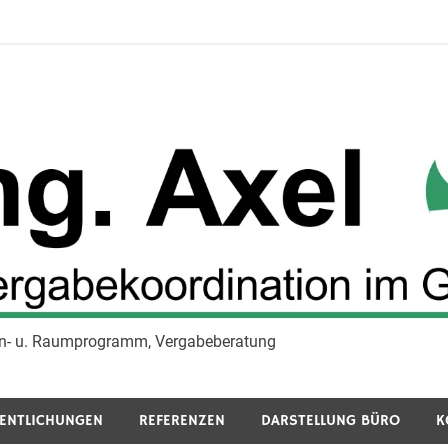
tion- u. Raumprogramm, Vergabeberatung
gabekoordination im Gesu
ENTLICHUNGEN
REFERENZEN
DARSTELLUNG BÜRO
K