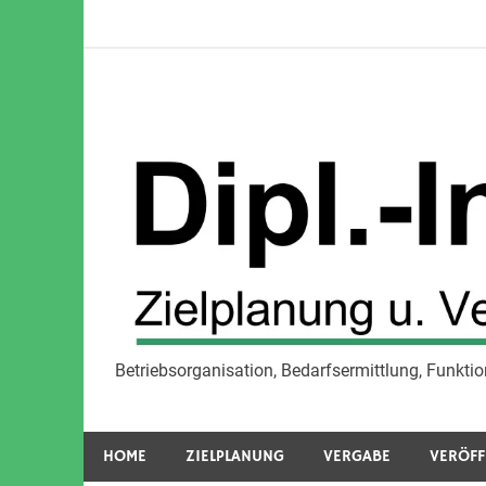
Zum
Inhalt
springen
Betriebsorganisation, Bedarfsermittlung, Funk
Zielplanung u. Ver
HOME
ZIELPLANUNG
VERGABE
VERÖFF