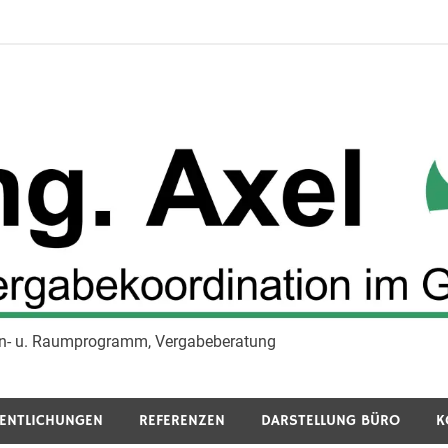
tion- u. Raumprogramm, Vergabeberatung
gabekoordination im Gesu
ENTLICHUNGEN
REFERENZEN
DARSTELLUNG BÜRO
K