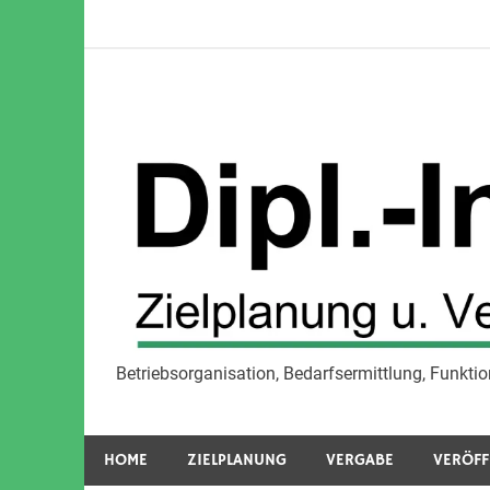
Zum
Inhalt
springen
Betriebsorganisation, Bedarfsermittlung, Funk
Zielplanung u. Ver
HOME
ZIELPLANUNG
VERGABE
VERÖFF